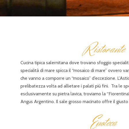
R
istorante
Cucina tipica salernitana dove trovano sfoggio specialitá
specialità di mare spicca il “mosaico di mare” ovvero va
che vanno a comporre un “mosaico” d’eccezione. L’Astic
prelibatezza volta ad allietare i palati più fini. Tra le sp
esclusivamente su pietra lavica, troviamo la “Fiorentina”
Angus Argentino. Il sale grosso macinato offre il giusto e
E
noteca