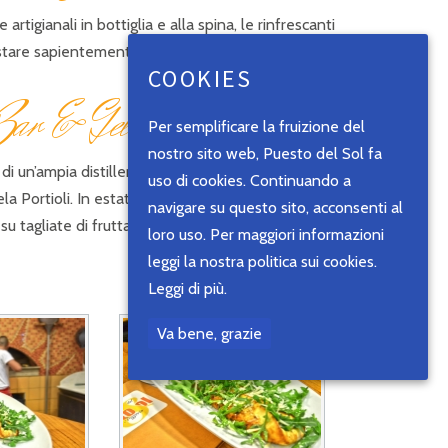
artigianali in bottiglia e alla spina, le rinfrescanti
stare sapientemente alle pietanze.
COOKIES
B
ar & Gelateria
Per semplificare la fruizione del
nostro sito web, Puesto del Sol fa
e di un’ampia distilleria con brandy e whisky d’eccezione.
uso di cookies. Continuando a
cela Portioli. In estate viene servito in Garden
navigare su questo sito, acconsenti al
su tagliate di frutta.
loro uso. Per maggiori informazioni
leggi la nostra politica sui cookies.
Leggi di più.
Va bene, grazie