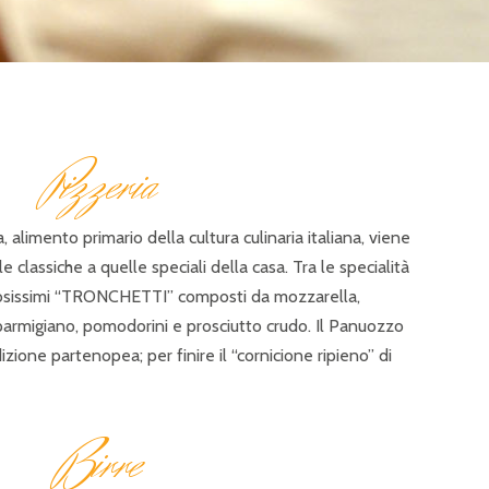
P
izzeria
, alimento primario della cultura culinaria italiana, viene
e classiche a quelle speciali della casa. Tra le specialità
stosissimi “TRONCHETTI” composti da mozzarella,
i parmigiano, pomodorini e prosciutto crudo. Il Panuozzo
zione partenopea; per finire il “cornicione ripieno” di
B
irre