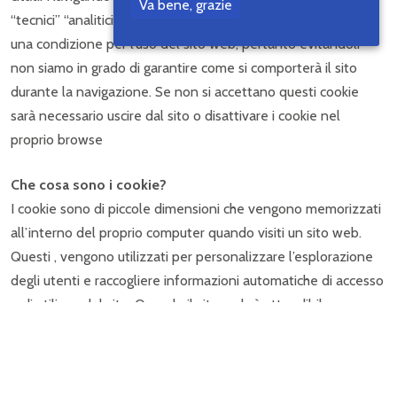
Va bene, grazie
“tecnici” “analitici” e “di terze parti”. Accettare tali cookie è
una condizione per l’uso del sito web, pertanto evitandoli
non siamo in grado di garantire come si comporterà il sito
durante la navigazione. Se non si accettano questi cookie
sarà necessario uscire dal sito o disattivare i cookie nel
proprio browse
Che cosa sono i cookie?
I cookie sono di piccole dimensioni che vengono memorizzati
all’interno del proprio computer quando visiti un sito web.
Questi , vengono utilizzati per personalizzare l’esplorazione
degli utenti e raccogliere informazioni automatiche di accesso
e di utilizzo del sito. Quando il sito web è attendibile, come
nel caso del nostro portale, i cookie contribuiscono a
migliorare e velocizzare la sua navigazione, così come
facilitano la tua prossima visita rendendo il sito più utile per le