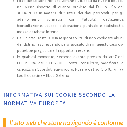
I dati che Le sono richiesti verranno utilizzati da
Puesto del sol
,
nel pieno rispetto di quanto previsto dal D.L. n. 196 del
30.06.2003 in materia di “Tutela dei dati personali”, per gli
adempimenti connessi con l’attivita’ dell’azienda
(consultazione, utilizzo, elaborazione puntuale e statistica) a
mezzo database interno.
Ha il diritto, sotto la sua responsabilita’, di non confidare alcuni
dei dati richiesti, essendo pero’ avvisato che in questo caso cio’
potrebbe pregiudicare il rapporto in essere.
In qualsiasi momento, secondo quanto previsto dall’art.7 del
D.L. n. 196 del 30.06.2003, potra’ consultare, modificare, o
cancellare i Suoi dati scrivendo a:
Puesto del sol
S.S 18, km 77
Loc. Baldascine – Eboli, Salerno
INFORMATIVA SUI COOKIE SECONDO LA
NORMATIVA EUROPEA
Il sito web che state navigando è conforme