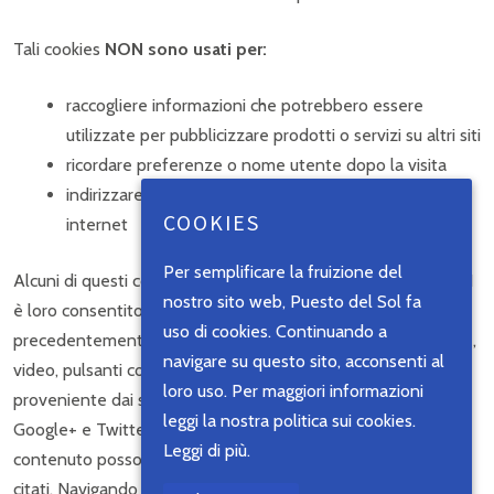
Tali cookies
NON sono usati per:
raccogliere informazioni che potrebbero essere
utilizzate per pubblicizzare prodotti o servizi su altri siti
ricordare preferenze o nome utente dopo la visita
indirizzare pubblicità destinata all’utente su altri siti
COOKIES
internet
Per semplificare la fruizione del
Alcuni di questi cookie vengono gestiti da terzi, tuttavia NON
nostro sito web, Puesto del Sol fa
è loro consentito usare i cookie per scopi diversi da quelli
uso di cookies. Continuando a
precedentemente elencati. Sul nostro sito ci sono fotografie,
navigare su questo sito, acconsenti al
video, pulsanti come “Mi piace” o “Segui” e altro contenuto
loro uso. Per maggiori informazioni
proveniente dai social network, quali YouTube, Facebook,
leggi la nostra politica sui cookies.
Google+ e Twitter. Le pagine che incorporano questo
Leggi di più.
contenuto possono contenere cookie dei siti web
citati. Navigando nel nostro sito si accetta l’uso dei cookie